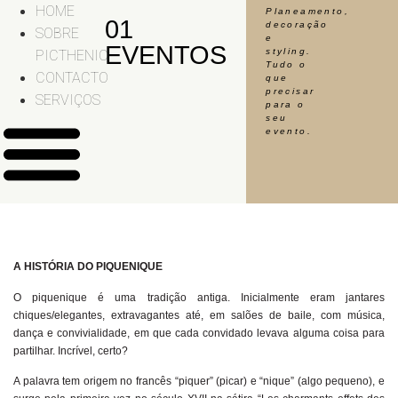
HOME
Planeamento,
01
decoração
SOBRE
e
EVENTOS
styling.
PICTHENIC
Tudo o
CONTACTO
que
precisar
SERVIÇOS
para o
seu
evento.
A HISTÓRIA DO PIQUENIQUE
O piquenique é uma tradição antiga. Inicialmente eram jantares
HOME
chiques/elegantes, extravagantes até, em salões de baile, com música,
SOBRE
dança e convivialidade, em que cada convidado levava alguma coisa para
PICTHENIC
partilhar. Incrível, certo?
CONTACTO
A palavra tem origem no francês “piquer” (picar) e “nique” (algo pequeno), e
SERVIÇOS
Vamos criar memórias e valorizar o que