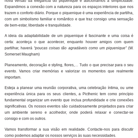
nova versão da elegância do piquenique e adicionamos a simplicidade.
Expandimos a conexão com a natureza para os espaços interiores que nos
trazem o conforto diário. Porque o piquenique é uma experiência de partilha,
com um simbolismo familiar e romântico e que traz consigo uma sensação
de bem-estar, liberdade e tranquilidade.
A ideia da adaptabilidade de um piquenique é fascinante e uma coisa é
certa: aconteça o que acontecer, enquanto houver amigos com quem
partilhar, haverá
“poucas coisas tão agradáveis como um piquenique”
(W.
Somerset Maugham)
Planeamento, decoração e styling, flores,… Tudo o que precisar para o seu
evento. Vamos criar memórias e valorizar os momentos que realmente
importam.
Esteja a planear uma reunião corporativa, uma celebração íntima, ou ume
experiência única para os seus clientes, a Picthenic tem como princípio
fundamental organizar um evento que inclua profundidade e crie conexões
significativas. Os nossos eventos são cuidadosamente projetados para criar
um ambiente sereno e acolhedor, onde poderá relaxar e conectar-se
consigo e com os outros.
Vamos transformar a sua visão em realidade. Contacte-nos para discutir
como podemos adaptar os nossos serviços às suas necessidades.