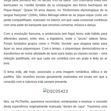
surge pela primeira vez no século XVII na sátira “Les charmants effets des
realmente importa. Na PicTheNic, valorizamos
barricades ou l’amitié durable de la compagnie des frères bachiques de
a autenticidade e a espontaneidade, a
Pique-Nique”. Quase 50 anos depois, no “Dictionnaire etymologique de la
verdadeira essência de cada um.
langue françoise” (1694), Gilles Ménage refere-se ao pique-nique como um
jantar compartilhado, realizado no interior, em que cada comensal contribuía
com uma parte do banquete que envolvia conversa, música e dança.
Com a revolução francesa, a aristocracia (em fuga) levou este hábito para
diferentes países, entre eles, a Inglaterra, onde o “picnic” obteve fama.
Foram fundados grupos como o ‘PicNic Society’ que alugava salas para
fazer os seus piqueniques. Com o tempo, o piquenique democratizou-se e
transformou-se numa atividade de lazer para todas as classes sociais – uma
refeição partilhada, em que cada um contribui com um prato e feita ao ar
livre.
O tema está, até hoje, associado a uma imagem romântica, idílica e de
partilha. São reuniões sociais geralmente realizadas em locais em que a
conexão com a natureza está sempre presente.
Nós, na PicTheNic, queremos reconstruir, reinterpretar e reavivar o conceito
desta experiência originalmente realizada “dentro de casa”. Trazemos uma