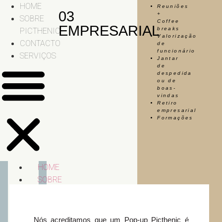
HOME
Reuniões
03
+
SOBRE
Coffee
EMPRESARIAL
breaks
PICTHENIC
Valorização
CONTACTO
de
funcionário
SERVIÇOS
Jantar
de
despedida
ou de
boas-
vindas
Retiro
empresarial
Formações
HOME
SOBRE
PICTHENIC
CONTACTO
SERVIÇOS
Nós acreditamos que um Pop-up Picthenic é